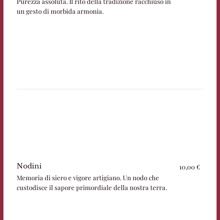
Purezza assoluta. Il rito della tradizione racchiuso in
un gesto di morbida armonia.
Nodini
10,00 €
Memoria di siero e vigore artigiano. Un nodo che
custodisce il sapore primordiale della nostra terra.