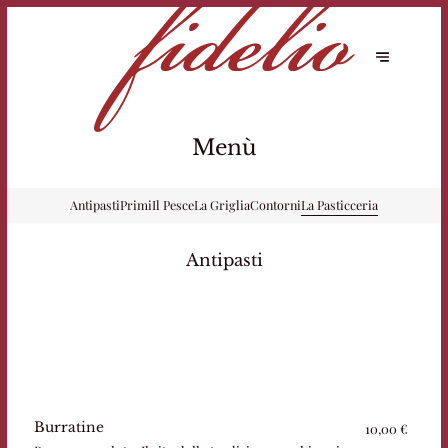
Menù
Antipasti
Primi
Il Pesce
La Griglia
Contorni
La Pasticceria
Antipasti
Burratine
10,00 €