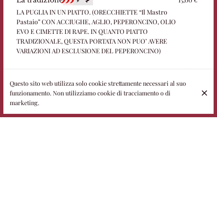
La tradizione
LA PUGLIA IN UN PIATTO. (ORECCHIETTE “Il Mastro
Pastaio” CON ACCIUGHE, AGLIO, PEPERONCINO, OLIO
EVO E CIMETTE DI RAPE. IN QUANTO PIATTO
TRADIZIONALE, QUESTA PORTATA NON PUO’ AVERE
VARIAZIONI AD ESCLUSIONE DEL PEPERONCINO)
Questo sito web utilizza solo cookie strettamente necessari al suo
funzionamento. Non utilizziamo cookie di tracciamento o di
marketing.
16,00 €
La domenica dalla nonna
Un classico della domenica pugliese. (ORECCHIETTE “