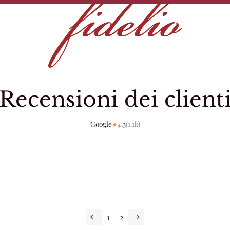
Recensioni dei client
Google
4.3
(
1.1k
)
★
1
2